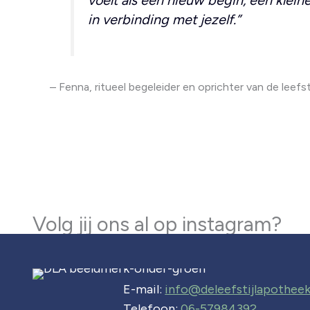
in verbinding met jezelf.”
– Fenna, ritueel begeleider en oprichter van de leefs
Volg jij ons al op instagram?
E-mail:
info@deleefstijlapotheek
Telefoon:
06-57984392