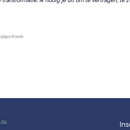
tijlapotheek
.nu
Ins