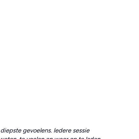
n diepste gevoelens. Iedere sessie
 zweten, te voelen en weer op te laden