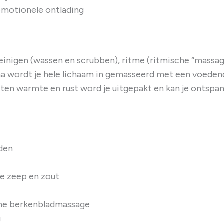
emotionele ontlading
reinigen (wassen en scrubben), ritme (ritmische “massa
na wordt je hele lichaam in gemasseerd met een voeden
en warmte en rust word je uitgepakt en kan je ontspan
eden
ke zeep en zout
che berkenbladmassage
g