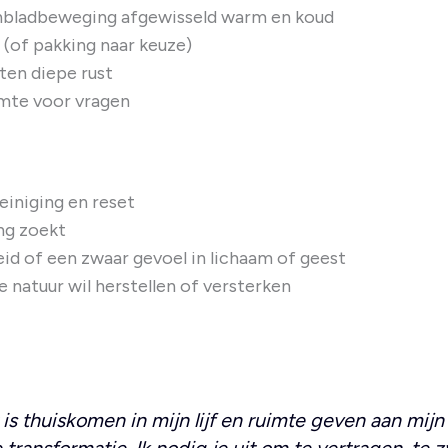
enbladbeweging afgewisseld warm en koud
(of pakking naar keuze)
ten diepe rust
imte voor vragen
iniging en reset
ng zoekt
d of een zwaar gevoel in lichaam of geest
 natuur wil herstellen of versterken
 is thuiskomen in mijn lijf en ruimte geven aan mij
 transformatie. Ik nodig je uit om te vertragen, te