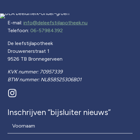
aantal
E-mail:
info@deleefstijlapotheek.nu
Telefoon:
06-57984392
De leefstijlapotheek
Drouwenerstraat 1
9526 TB Bronnegerveen
KVK nummer: 70957339
BTW nummer: NL858525306B01
Inschrijven “bijsluiter nieuws”
Voornaam