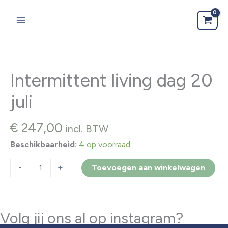
Ga
naar
de
inhoud
Intermittent living dag 20
juli
€
247,00
incl. BTW
Beschikbaarheid:
4 op voorraad
Intermittent
-
+
Toevoegen aan winkelwagen
living
dag
20
Volg jij ons al op instagram?
juli