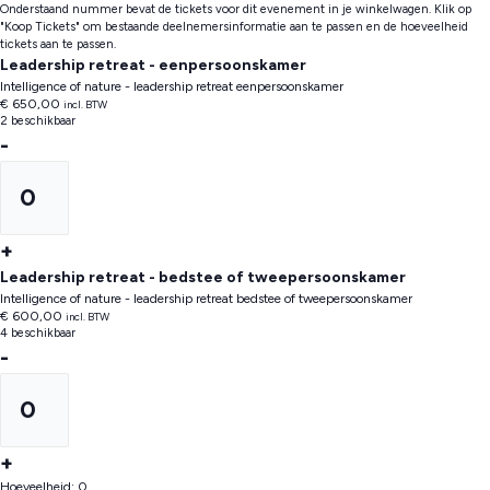
Onderstaand nummer bevat de tickets voor dit evenement in je winkelwagen. Klik op
"Koop Tickets" om bestaande deelnemersinformatie aan te passen en de hoeveelheid
tickets aan te passen.
Leadership retreat - eenpersoonskamer
Intelligence of nature - leadership retreat eenpersoonskamer
€
650,00
incl. BTW
2
beschikbaar
Verhoog
-
aantal
Hoeveelheid
tickets
van
Leadership
Verhoog
+
retreat
aantal
Leadership retreat - bedstee of tweepersoonskamer
-
tickets
Intelligence of nature - leadership retreat bedstee of tweepersoonskamer
€
600,00
incl. BTW
eenpersoonskamer
van
4
beschikbaar
Leadership
Verhoog
-
retreat
aantal
Hoeveelheid
-
tickets
eenpersoonskamer
van
Leadership
Verhoog
+
retreat
aantal
Hoeveelheid:
0