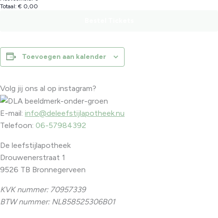
Totaal:
€
0,00
-
tickets
bedstee
van
Bestel Tickets
of
Leadership
tweepersoonskamer
retreat
-
Toevoegen aan kalender
bedstee
of
Volg jij ons al op instagram?
tweepersoonskamer
E-mail:
info@deleefstijlapotheek.nu
Telefoon:
06-57984392
De leefstijlapotheek
Drouwenerstraat 1
9526 TB Bronnegerveen
KVK nummer: 70957339
BTW nummer: NL858525306B01