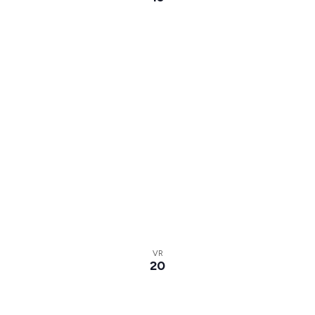
VR
20