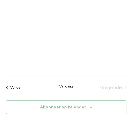
Vandaag
Volgende
Evenementen
Vorige
Eveneme
Abonneer op kalender